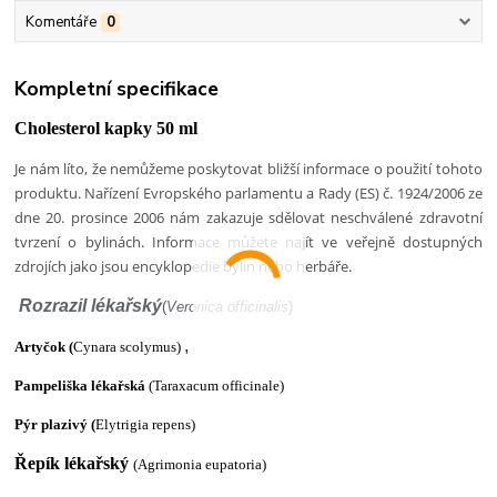
Komentáře
0
Kompletní specifikace
Cholesterol kapky 50 ml
Je nám líto, že nemůžeme poskytovat bližší informace o použití tohoto
produktu. Nařízení Evropského parlamentu a Rady (ES) č. 1924/2006 ze
dne 20. prosince 2006 nám zakazuje sdělovat neschválené zdravotní
tvrzení o bylinách. Informace můžete najít ve veřejně dostupných
zdrojích jako jsou encyklopedie bylin nebo herbáře.
Rozrazil lékařský
(
Veronica officinalis
)
,
Artyčok (
Cynara scolymus)
Pampeliška lékařská
(Taraxacum officinale)
Pýr plazivý (
Elytrigia repens)
Ře
pík lékařský
(Agrimonia eupatoria)