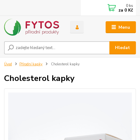
0
ks
za
0 Kč
Menu
Hledat
Úvod
Přírodní kapky
Cholesterol kapky
Cholesterol kapky