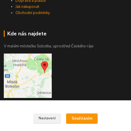
Doprava a platba
Jak nakupovat
Obchodní podmínky
Kde nás najdete
V malém městečku Sobotka, uprostřed Českého ráje
Kontakty
Souhlasím
Nastavení
+420 775 344 707