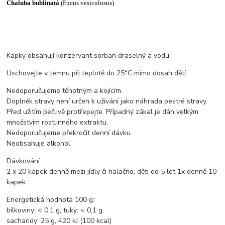
Chaluha bublinatá
(Fucus vesiculosus)
Kapky obsahují konzervant sorban draselný a vodu.
Uschovejte v temnu při teplotě do 25°C mimo dosah dětí.
Nedoporučujeme těhotným a kojícím.
Doplněk stravy není určen k užívání jako náhrada pestré stravy.
Před užitím pečlivě protřepejte. Případný zákal je dán velkým
množstvím rostlinného extraktu.
Nedoporučujeme překročit denní dávku.
Neobsahuje alkohol.
Dávkování:
2 x 20 kapek denně mezi jídly či nalačno, děti od 5 let 1x denně 10
kapek
Energetická hodnota 100 g:
bílkoviny: < 0,1 g, tuky: < 0,1 g,
sacharidy: 25 g, 420 kJ (100 kcal)