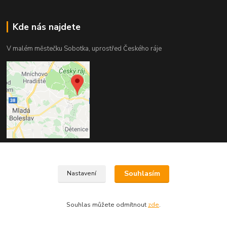
Kde nás najdete
V malém městečku Sobotka, uprostřed Českého ráje
Kontakty
Souhlasím
Nastavení
+420 775 344 707
(Po-Pá, 9-17 hod.)
Souhlas můžete odmítnout
zde
.
fiposobotka@gmail.com