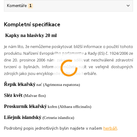
Komentáře
1
Kompletní specifikace
Kapky na hlasivky 20 ml
Je nám líto, že nemůžeme poskytovat bližší informace o použití tohoto
produktu. Nařízení Evropského parlamentu a Rady (ES) č. 1924/2006 ze
dne 20. prosince 2006 nám zakazuje sdělovat neschválené zdravotní
tvrzení o bylinách. Informace můžete najít ve veřejně dostupných
zdrojích jako jsou encyklopedie bylin nebo herbáře.
Řepík lékařský
nať (Agrimonia eupatoria)
Sléz květ
(Malvae flos)
Proskurník lékařský
kořen (Althaea officinalis)
Lišejník islandský
(Cetraria islandica)
Podrobný popis jednotlivých bylin najdete v našem
herbáři
.