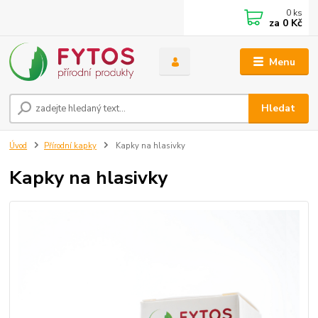
0
ks
za
0 Kč
Menu
Hledat
Úvod
Přírodní kapky
Kapky na hlasivky
Kapky na hlasivky