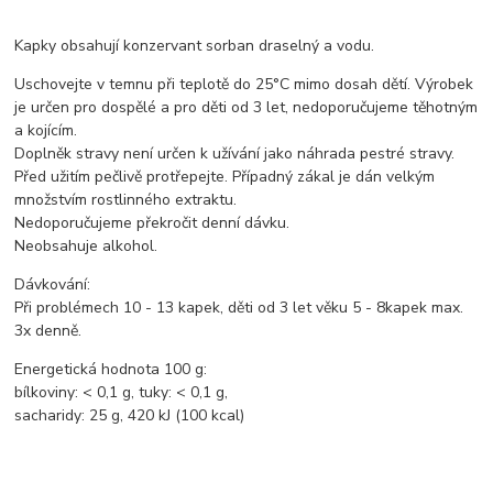
Kapky obsahují konzervant sorban draselný a vodu.
Uschovejte v temnu při teplotě do 25°C mimo dosah dětí. Výrobek
je určen pro dospělé a pro děti od 3 let, nedoporučujeme těhotným
a kojícím.
Doplněk stravy není určen k užívání jako náhrada pestré stravy.
Před užitím pečlivě protřepejte. Případný zákal je dán velkým
množstvím rostlinného extraktu.
Nedoporučujeme překročit denní dávku.
Neobsahuje alkohol.
Dávkování:
Při problémech 10 - 13 kapek, děti od 3 let věku 5 - 8kapek max.
3x denně.
Energetická hodnota 100 g:
bílkoviny: < 0,1 g, tuky: < 0,1 g,
sacharidy: 25 g, 420 kJ (100 kcal)