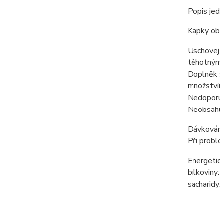
Popis jed
Kapky obs
Uschovejt
těhotným 
Doplněk s
množstvím
Nedoporu
Neobsahu
Dávkován
Při probl
Energeti
bílkoviny:
sacharidy