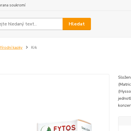
hrana soukromí
Hledat
řírodní kapky
Krk
Složení
(Matric
(Hysso
jednot
konzer