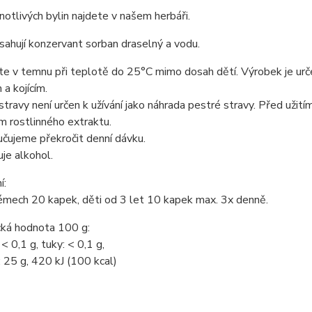
notlivých bylin najdete v našem herbáři.
ahují konzervant sorban draselný a vodu.
e v temnu při teplotě do 25°C mimo dosah dětí. Výrobek je urč
a kojícím.
travy není určen k užívání jako náhrada pestré stravy. Před užití
 rostlinného extraktu.
čujeme překročit denní dávku.
je alkohol.
í:
émech 20 kapek, děti od 3 let 10 kapek max. 3x denně.
cká hodnota 100 g:
 < 0,1 g, tuky: < 0,1 g,
: 25 g, 420 kJ (100 kcal)