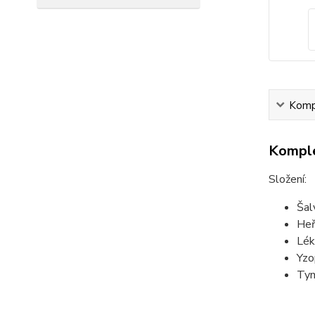
Kompl
Komple
Složení:
Šalv
Heř
Lék
Yzo
Tym