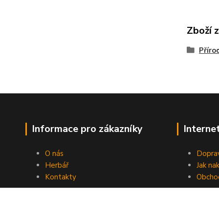
Zboží 
Příro
Informace pro zákazníky
Interne
O nás
Doprav
Herbář
Jak na
Kontakty
Obcho