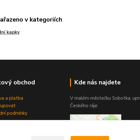
zařazeno v kategoriích
dní kapky
tový obchod
Kde nás najdete
a a platba
V malém městečku Sobotka, upr
kupovat
Českého ráje
dní podmínky