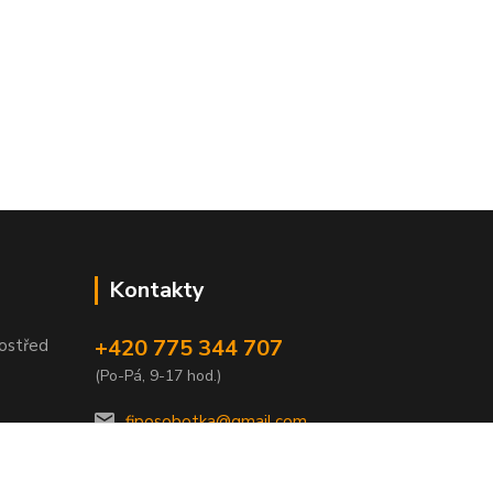
Kontakty
+420 775 344 707
ostřed
(Po-Pá, 9-17 hod.)
fiposobotka@gmail.com