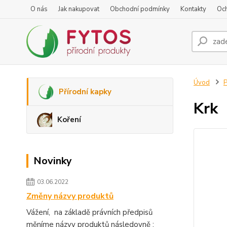
O nás
Jak nakupovat
Obchodní podmínky
Kontakty
Oc
Úvod
P
Přírodní kapky
Krk
Koření
Novinky
03.06.2022
Změny názvy produktů
Vážení, na základě právních předpisů
měníme názvy produktů následovně :