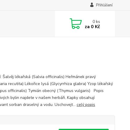
Přihlášení
0
ks
za
0 Kč
: Šalvěj lékařská (Salvia officinalis) Heřmánek pravý
aria recutita) Lékořice lysá (Glycyrrhiza glabra) Yzop lékařský
pus officinalis) Tymián obecný (Thymus vulgaris) Popis
livých bylin najdete v našem herbáři. Kapky obsahují
vant sorban draselný a vodu. Uschovejt...
celý popis