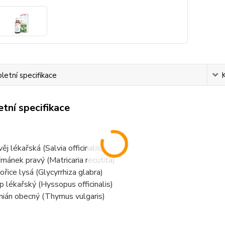
etní specifikace
tní specifikace
ěj lékařská (Salvia officinalis)
mánek pravý (Matricaria recutita)
ořice lysá (Glycyrrhiza glabra)
p lékařský (Hyssopus officinalis)
ián obecný (Thymus vulgaris)