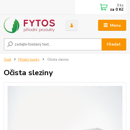
0
ks
za
0 Kč
Menu
Hledat
Úvod
Přírodní kapky
Očista sleziny
Očista sleziny