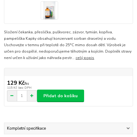
Složení čekanka, přeslička, puškvorec, zázvor, tymián, kopřiva,
pampeliška Kapky obsahují konzervant sorban draselný a vodu.
Uschovejte v temnu při teplotě do 25°C mimo dosah dětí. Výrobek je
určen pro dospělé, nedoporučujeme těhotným a kojícím. Doplněk stravy
není určen k užívání jako náhrada pestr...
celý popis
129 Kč
/
ks
115 Kč
bez DPH
Přidat do košíku
Kompletní specifikace