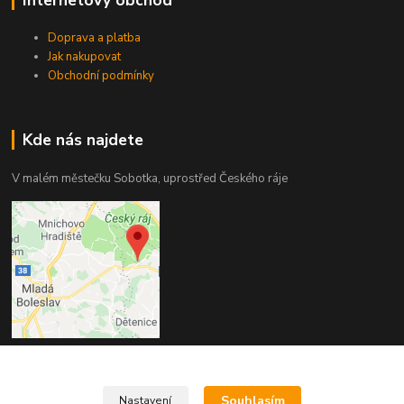
Doprava a platba
Jak nakupovat
Obchodní podmínky
Kde nás najdete
V malém městečku Sobotka, uprostřed Českého ráje
Kontakty
Souhlasím
Nastavení