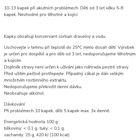
10-13 kapek při akutních problémech. Děti od 3 let věku 5-8
kapek. Nevhodné pro těhotné a kojící.
Kapky obsahují konzervant sorban draselný a vodu.
Uschovejte v temnu při teplotě do 25°C mimo dosah dětí. Výrobek
je určen pro dospělé a pro děti od 3 let, nedoporučujeme těhotným
a kojícím.
Doplněk stravy není určen k užívání jako náhrada pestré stravy.
Před užitím pečlivě protřepejte. Případný zákal je dán velkým
množstvím rostlinného extraktu.
Nedoporučujeme překročit denní dávku.
Neobsahuje alkohol.
Dávkování:
Při problémech 10 kapek, děti 5 kapek max. 3x denně.
Energetická hodnota 100 g:
bílkoviny: < 0,1 g, tuky: < 0,1 g,
sacharidy: 25 g, 420 kJ (100 kcal)