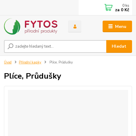
0
ks
za
0 Kč
Menu
Hledat
Úvod
Přírodní kapky
Plíce, Průdušky
Plíce, Průdušky