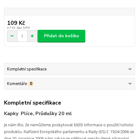
109 Kč
97 Kč
bez DPH
Přidat do košíku
Kompletní specifikace
Komentáře
0
Kompletní specifikace
Kapky Plíce, Průdušky 20 ml
Je nám líto, že nemůžeme poskytovat bližší informace o použití tohoto
produktu. Nařízení Evropského parlamentu a Rady (ES) č. 1924/2006 ze
dne 20. prosince 2006 nám zakazuje sdělovat neschválené zdravotní